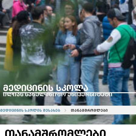
მედიცინის სკოლა
ილიას სახელმწიფო უნივერსიტეტი
მედიცინის სკოლის შესახებ
თანამშრომლები
თანამშრომლები